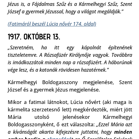
Jézus is, a Fájdalmas Szűz és a Kármelhegyi Szűz, Szent
József a gyermek Jézussal, hogy a világot megáldják.”
(Fatimáról beszél Lúcia nővér 174. oldal)
1917. OKTÓBER 13.
„Szeretném, ha itt egy kápolnát építenének
tiszteletemre. A Rózsafüzér Királynője vagyok. Továbbra
is imádkozzátok minden nap a rózsafüzért. A háborúnak
vége lesz, és a katonák rövidesen hazatérnek.”
Kármelhegyi Boldogasszony megjelenése, Szent
József és a gyermek Jézus megjelenése.
Mikor a fatimai látnokot, Lúcia nővért (aki maga is
kármelita szerzetesnő lett) megkérdezték, miért jött
Mária utolsó jelenésekor Kármelhegyi
Boldogasszonyként, ő ezt válaszolta:
„Ezzel Mária azt
a kívánságát akarta kifejezésre juttatni, hogy
minden