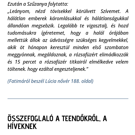
Ezután a Szűzanya folytatta:
„Leányom, nézd tövisekkel körülvett Szívemet. A
hálátlan emberek káromlásukkal és hálátlanságukkal
állandóan megsebzik. Legalább te vigasztalj, és hozd
tudomásukra ígéretemet, hogy a halál órájában
mellettük állok az üdvösségre szükséges kegyelmekkel,
akik öt hónapon keresztül minden első szombaton
meggyónnak, megáldoznak, a rózsafüzért elimádkozzák
és 15 percet a rózsafüzér titkairól elmélkedve velem
töltenek. hogy ezáltal engeszteljenek.”
(Fatimáról beszél Lúcia nővér 188. oldal)
ÖSSZEFOGLALÓ A TEENDŐKRŐL, A
HÍVEKNEK