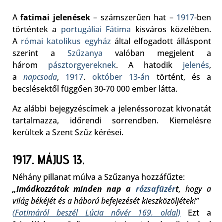
A
fatimai jelenések
– számszerűen hat –
1917
-ben
történtek a
portugáliai
Fátima
kisváros közelében.
A
római katolikus egyház
által elfogadott álláspont
szerint a
Szűzanya
valóban megjelent a
három
pásztorgyereknek
. A hatodik
jelenés
,
a
napcsoda
,
1917
.
október 13-án
történt, és a
becslésektől függően 30-70 000 ember látta.
Az alábbi bejegyzéscímek a jelenéssorozat kivonatát
tartalmazza, időrendi sorrendben. Kiemelésre
kerültek a Szent Szűz kérései.
1917. MÁJUS 13.
Néhány pillanat múlva a Szűzanya hozzáfűzte:
„Imádkozzátok minden nap a
rózsafüzér
t
, hogy a
világ békéjét és a háború befejezését kieszközöljétek!”
(Fatimáról beszél Lúcia nővér 169. oldal)
Ezt a