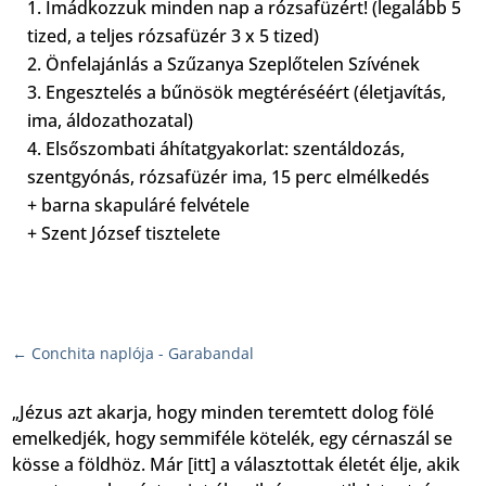
Imádkozzuk minden nap a rózsafüzért! (legalább 5
tized, a teljes rózsafüzér 3 x 5 tized)
Önfelajánlás a Szűzanya Szeplőtelen Szívének
Engesztelés a bűnösök megtéréséért (életjavítás,
ima, áldozathozatal)
Elsőszombati áhítatgyakorlat: szentáldozás,
szentgyónás, rózsafüzér ima, 15 perc elmélkedés
+ barna skapuláré felvétele
+ Szent József tisztelete
←
Conchita naplója - Garabandal
„Jézus azt akarja, hogy minden teremtett dolog fölé
emelkedjék, hogy semmiféle kötelék, egy cérnaszál se
kösse a földhöz. Már [itt] a választottak életét élje, akik