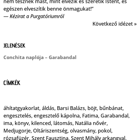
nem tesznek mást, mint élvezik és szeretik Istent, és
egészen elveszítik benne önmagukat!”
—
Kézirat a Purgatóriumról
Következő idézet »
JELENÉSEK
Conchita naplója – Garabandal
CÍMKÉK
áhítatgyakorlat
,
áldás
,
Barsi Balázs
,
böjt
,
bűnbánat
,
engesztelés
,
engesztelő kápolna
,
Fatima
,
Garabandal
,
ima
,
könyv
,
kilenced
,
látomás
,
Natália nővér
,
Medjugorje
,
Oltáriszentség
,
olvasmány
,
pokol
,
rózsafüzér
,
Szent Fausztina
,
Szent Mihály arkangyal
,