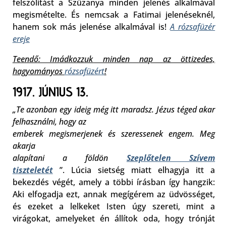
felszólítást a Szűzanya minden jelenés alkalmával
megismételte. És nemcsak a Fatimai jelenéseknél,
hanem sok más jelenése alkalmával is!
A rózsafüzér
ereje
Teendő: Imádkozzuk minden nap az öttizedes,
hagyományos
rózsafüzért
!
1917. JÚNIUS 13.
„Te azonban egy ideig még itt maradsz. Jézus téged akar
felhasználni, hogy az
emberek megismerjenek és szeressenek engem. Meg
akarja
alapítani a földön
Szeplőtelen Szívem
tiszteletét
”. Lúcia sietség miatt elhagyja itt a
bekezdés végét, amely a többi írásban így hangzik:
Aki elfogadja ezt, annak megígérem az üdvösséget,
és ezeket a lelkeket Isten úgy szereti, mint a
virágokat, amelyeket én állítok oda, hogy trónját