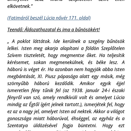
elkövetnek.”
(Fatimáról beszél Lúcia nővér 171. oldal)
Teendő: Áldozathozatal és ima a bűnösökért!
„ A poklot láttátok. Ide kerülnek a szegény bűnösök
lelkei. Isten meg akarja alapítani a földön Szeplőtelen
Szívem tiszteletét, hogy megmentse őket. Ha teljesítik
kérésemet, sokan megmenekülnek, és béke lesz. A
háború is véget ér. Ha azonban nem hagyják abba Isten
megbántását, XI. Piusz pápasága alatt egy másik, még
szörnyűbb háború kezdődik. Amikor egyik éjjel
ismeretlen fény tűnik fel (az 1938. január 24-i északi
fényről van szó, amely rendkívüli volt és amelyet Lúcia
mindig az Égtől ígért jelnek tartott.), ismerjétek fel, hogy
ez az a nagy jel, amelyet Isten ad nektek. Akkor a világot
gonoszsága miatt háborúval, éhséggel, az egyház és a
Szentatya üldözésével fogja büntetni. Hogy ezt