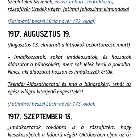
Szeplőtelen Szívének,
elsőszombati szentáldozás
,
rózsafüzér tizedek végén, fatimai fohászima elmondása!
(Fatimáról beszél Lúcia nővér 172. oldal)
1917. AUGUSZTUS 19.
(Augusztus 13. elmaradt a látnokok bebörtönzése miatt)
– Imádkozzatok, sokat imádkozzatok, és hozzatok
áldozatot a bűnösökért, mert sok lélek kerül a pokolba.
Nincs, aki áldozatot hozzon és imádkozzék értük.
Teendő: Áldozathozatal és ima a bűnösökért, tehát az
egész világra kiterjedő engesztelés!
(Fatimáról beszél Lúcia nővér 173. oldal)
1917. SZEPTEMBER 13.
„Imádkozzátok továbbra is a rózsafüzért, hogy
kieszközöljétek a háború végét! Októberben eljön az Úr