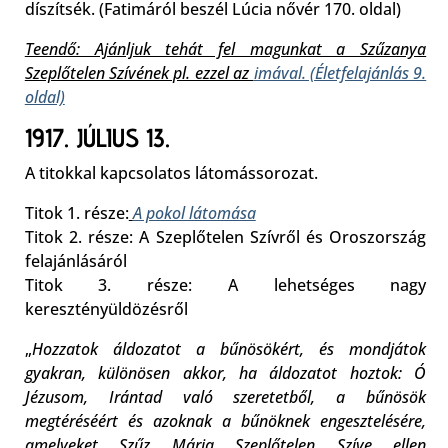
díszítsék. (Fatimáról beszél Lúcia nővér 170. oldal)
Teendő: Ajánljuk tehát fel magunkat a Szűzanya
Szeplőtelen Szívének pl. ezzel az
imával. (Életfelajánlás 9.
oldal)
1917. JÚLIUS 13.
A titokkal kapcsolatos látomássorozat.
Titok 1. része:
A pokol látomása
Titok 2. része: A Szeplőtelen Szívről és Oroszország
felajánlásáról
Titok 3. része: A lehetséges nagy
keresztényüldözésről
„
Hozzatok áldozatot a bűnösökért, és mondjátok
gyakran, különösen akkor, ha áldozatot hoztok: Ó
Jézusom, Irántad való szeretetből, a bűnösök
megtéréséért és azoknak a bűnöknek engesztelésére,
amelyeket Szűz Mária Szeplőtelen Szíve ellen