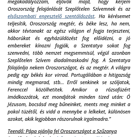
megakadályozzam, eljövök majd, hogy kérjem
Oroszország felajánlását Szeplőtelen Szívemnek és az
elsőszombati engesztelő szentáldozást
. Ha kérésemet
teljesítik, Oroszország megtér, és béke lesz, ha nem,
akkor tévtanakt az egész világon el fogja terjeszteni,
háborúkat és egyházüldözést fog előidézni, a jó
embereket kínozni fogják, a Szentatya sokat fog
szenvedni, több nemzet megsemmisül, végül azonban
Szeplőtelen Szívem diadalmaskodni fog. A Szentatya
fölajánlja nekem Oroszországot, és az megtér. A világra
pedig egy békés kor virrad. Portugáliában a hitigazság
mindig megmarad, stb… Erről senkinek se szóljatok,
Ferenccel közölhetitek. Amikor a rózsafüzért
imádkozzátok, ezt mondjátok minden tized után: Ó
Jézusom, bocsásd meg bűneinket, ments meg minket a
pokol tüzétől, és vidd a mennybe a lelkeket, különösen
azokat, akik legjobban rászorulnak irgalmadra.”
Teendő: Pápa ajánlja fel Oroszországot a Szűzanya