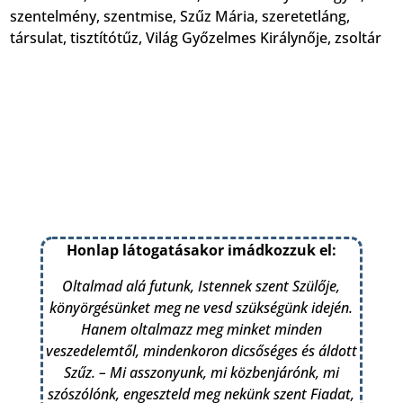
szentelmény
,
szentmise
,
Szűz Mária
,
szeretetláng
,
társulat
,
tisztítótűz
,
Világ Győzelmes Királynője
,
zsoltár
Honlap látogatásakor imádkozzuk el:
Oltalmad alá futunk, Istennek szent Szülője,
könyörgésünket meg ne vesd szükségünk idején.
Hanem oltalmazz meg minket minden
veszedelemtől, mindenkoron dicsőséges és áldott
Szűz. – Mi asszonyunk, mi közbenjárónk, mi
szószólónk, engeszteld meg nekünk szent Fiadat,