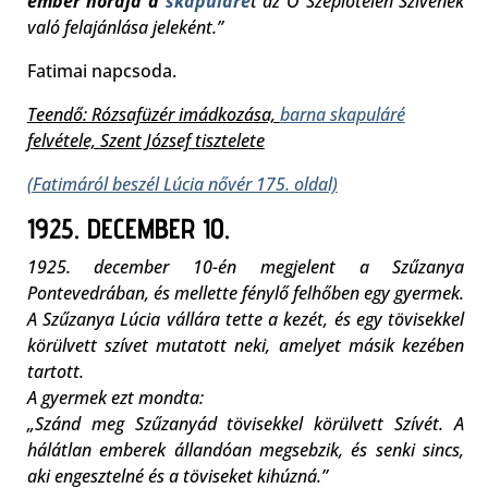
ember
hordja a
skapuláré
t az Ő Szeplőtelen Szívének
való felajánlása jeleként.”
Fatimai napcsoda.
Teendő: Rózsafüzér imádkozása,
barna skapuláré
felvétele, Szent József tisztelete
(Fatimáról beszél Lúcia nővér 175. oldal)
1925. DECEMBER 10.
1925. december 10-én megjelent a Szűzanya
Pontevedrában, és mellette fénylő felhőben egy gyermek.
A Szűzanya Lúcia vállára tette a kezét, és egy tövisekkel
körülvett szívet mutatott neki, amelyet másik kezében
tartott.
A gyermek ezt mondta:
„Szánd meg Szűzanyád tövisekkel körülvett Szívét. A
hálátlan emberek állandóan megsebzik, és senki sincs,
aki engesztelné és a töviseket kihúzná.”