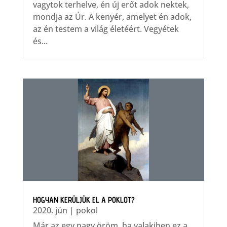
vagytok terhelve, én új erőt adok nektek,
mondja az Úr. A kenyér, amelyet én adok,
az én testem a világ életéért. Vegyétek
és...
HOGYAN KERÜLJÜK EL A POKLOT?
2020. jún
|
pokol
Már az egy nagy öröm, ha valakiben ez a