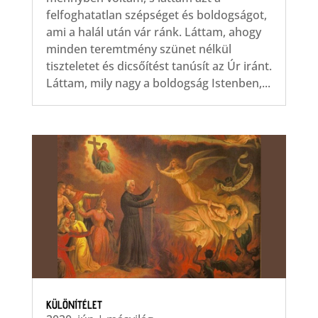
felfoghatatlan szépséget és boldogságot,
ami a halál után vár ránk. Láttam, ahogy
minden teremtmény szünet nélkül
tiszteletet és dicsőítést tanúsít az Úr iránt.
Láttam, mily nagy a boldogság Istenben,...
KÜLÖNÍTÉLET