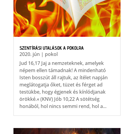
SZENTÍRÁSI UTALÁSOK A POKOLRA
2020. jún
|
pokol
Jud 16,17 Jaj a nemzeteknek, amelyek
népem ellen támadnak! A mindenható
Isten bosszút áll rajtuk, az ítélet napján
meglátogatja őket, tüzet és férget ad
testükbe, hogy égjenek és kínlódjanak
örökké.« (KNV) Jób 10,22 A sötétség
honából, hol nincs semmi rend, hol a...