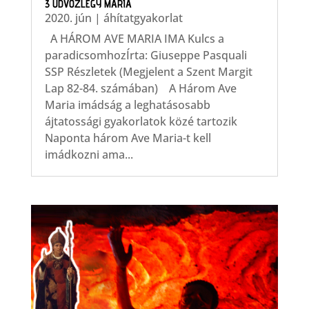
3 ÜDVÖZLÉGY MÁRIA
2020. jún
|
áhítatgyakorlat
A HÁROM AVE MARIA IMA Kulcs a
paradicsomhozÍrta: Giuseppe Pasquali
SSP Részletek (Megjelent a Szent Margit
Lap 82-84. számában) A Három Ave
Maria imádság a leghatásosabb
ájtatossági gyakorlatok közé tartozik
Naponta három Ave Maria-t kell
imádkozni ama...