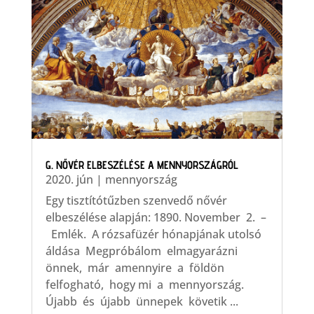
G. NŐVÉR ELBESZÉLÉSE A MENNYORSZÁGRÓL
2020. jún
|
mennyország
Egy tisztítótűzben szenvedő nővér
elbeszélése alapján:​ 1890. November 2. –
Emlék. A rózsafüzér hónapjának utolsó
áldása Megpróbálom elmagyarázni
önnek, már amennyire a földön
felfogható, hogy mi a mennyország.
Újabb és újabb ünnepek követik ...