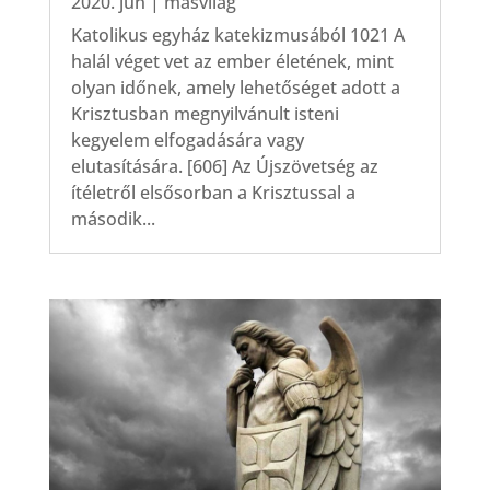
2020. jún
|
másvilág
Katolikus egyház katekizmusából 1021 A
halál véget vet az ember életének, mint
olyan időnek, amely lehetőséget adott a
Krisztusban megnyilvánult isteni
kegyelem elfogadására vagy
elutasítására. [606] Az Újszövetség az
ítéletről elsősorban a Krisztussal a
második...