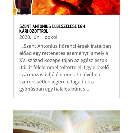
SZENT ANTONIUS ELBESZÉLÉSE EGY
KÁRHOZOTTRÓL
2020. jún
|
pokol
„Szent Antonius flórenci érsek irataiban
előad egy rettenetes eseményt, amely a
XV. század közepe táján az egész észak
Itáliát félelemmel töltötte el. Egy előkelő
származású ifjú életének 17. évében
szerencsétlenségére eltagadott a
gyónásban egy halálos bűnt s...