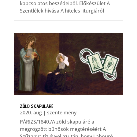
kapcsolatos beszédeiből. Előkészület A
Szentlélek hívása A hiteles liturgiáról
ZÖLD SKAPULÁRÉ
2020. aug
|
szentelmény
PÁRIZS/1840./A zöld skapuláré a
megrögzött bűnösök megtéréséért A
Szűzanya tíz évvel azután, hogy Labouré