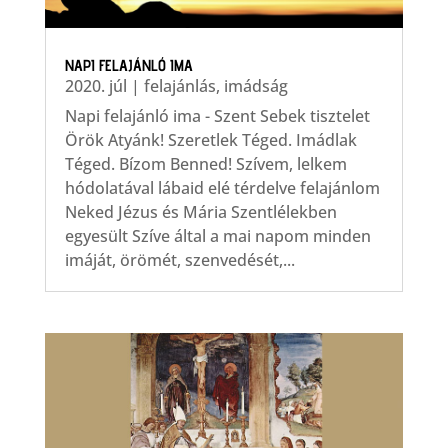
NAPI FELAJÁNLÓ IMA
2020. júl
|
felajánlás
,
imádság
Napi felajánló ima - Szent Sebek tisztelet
Örök Atyánk! Szeretlek Téged. Imádlak
Téged. Bízom Benned! Szívem, lelkem
hódolatával lábaid elé térdelve felajánlom
Neked Jézus és Mária Szentlélekben
egyesült Szíve által a mai napom minden
imáját, örömét, szenvedését,...