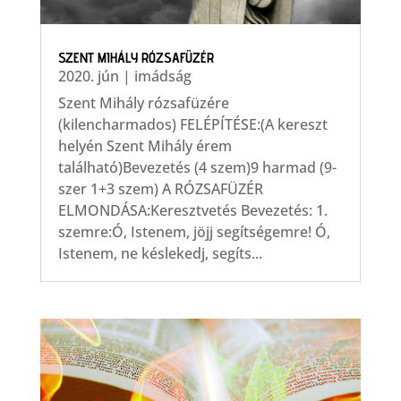
SZENT MIHÁLY RÓZSAFÜZÉR
2020. jún
|
imádság
Szent Mihály rózsafüzére
(kilencharmados) FELÉPÍTÉSE:(A kereszt
helyén Szent Mihály érem
található)Bevezetés (4 szem)9 harmad (9-
szer 1+3 szem) A RÓZSAFÜZÉR
ELMONDÁSA:Keresztvetés Bevezetés: 1.
szemre:Ó, Istenem, jöjj segítségemre! Ó,
Istenem, ne késlekedj, segíts...