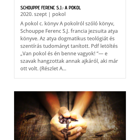
SCHOUPPE FERENC S.J.: A POKOL
2020. szept
|
pokol
A pokol c. könyv A pokolról szóló könyv,
Schouppe Ferenc S.J. francia jezsuita atya
könyve. Az atya dogmatikus teológiát és
szentírás tudományt tanított. Pdf letöltés
„Van pokol és én benne vagyok! “— e
szavak hangzottak annak ajkáról, aki már
ott volt. (Részlet A...