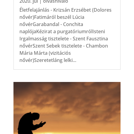
2020. júl
|
olvasnivaló
Életfelajánlás - Krizsán Erzsébet (Dolores
nővér)Fatimáról beszél Lúcia
nővérGarabandal - Conchita
naplójaKézirat a purgatóriumrólIsteni
Irgalmasság tisztelete - Szent Fausztina
nővérSzent Sebek tisztelete - Chambon
Mária Márta (vizitációs
nővér)Szeretetláng lelki...