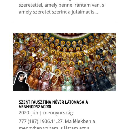
szeretettel, amely benne irántam van, s
amely szeretet szerint a jutalmat is...
SZENT FAUSZTINA NŐVÉR LÁTOMÁSA A
MENNYORSZÁGRÓL
2020. jún
|
mennyország
777 (187) 1936.11.27. Ma lélekben a
mennyben voltam, s láttam azt a