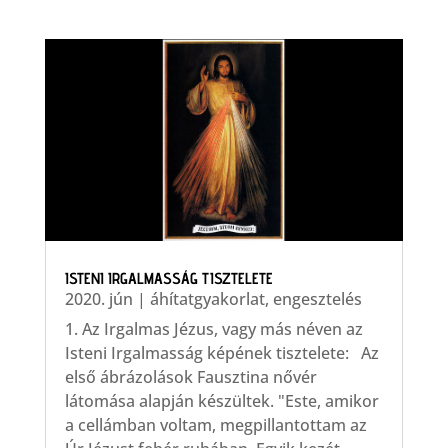
ISTENI IRGALMASSÁG TISZTELETE
2020. jún
|
áhítatgyakorlat
,
engesztelés
1. Az Irgalmas Jézus, vagy más néven az
Isteni Irgalmasság képének tisztelete: Az
első ábrázolások Fausztina nővér
látomása alapján készültek. "Este, amikor
a cellámban voltam, megpillantottam az