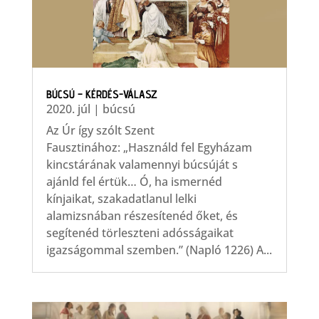
BÚCSÚ – KÉRDÉS-VÁLASZ
2020. júl
|
búcsú
Az Úr így szólt Szent
Fausztinához: „Használd fel Egyházam
kincstárának valamennyi búcsúját s
ajánld fel értük… Ó, ha ismernéd
kínjaikat, szakadatlanul lelki
alamizsnában részesítenéd őket, és
segítenéd törleszteni adósságaikat
igazságommal szemben.” (Napló 1226) A...