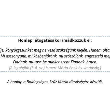
Honlap látogatásakor imádkozzuk el:
lője, könyörgésünket meg ne vesd szükségünk idején. Hanem ol
 Mi asszonyunk, mi közbenjárónk, mi szószólónk, engeszteld meg
Fiadnak, mutass be minket szent Fiadnak. Amen.
[A legrégibb (3-4. sz.) ismert Mária-ének és -imádság,]
A honlap a Boldogságos Szűz Mária dicsőségére készült.