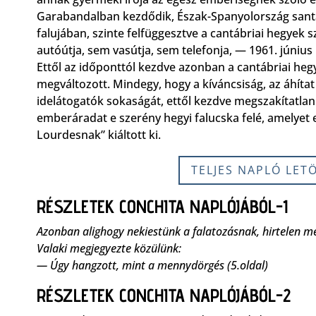
Garabandalban kezdődik, Észak-Spanyolország sant
falujában, szinte felfüggesztve a cantábriai hegyek 
autóútja, sem vasútja, sem telefonja, — 1961. júniu
Ettől az időponttól kezdve azonban a cantábriai he
megváltozott. Mindegy, hogy a kíváncsiság, az áhíta
idelátogatók sokaságát, ettől kezdve megszakítatl
emberáradat e szerény hegyi falucska felé, amelyet 
Lourdesnak” kiáltott ki.
TELJES NAPLÓ LET
RÉSZLETEK CONCHITA NAPLÓJÁBÓL-1
Azonban alighogy nekiestünk a falatozásnak, hirtelen m
Valaki megjegyezte közülünk:
— Úgy hangzott, mint a mennydörgés (
5.oldal)
RÉSZLETEK CONCHITA NAPLÓJÁBÓL-2