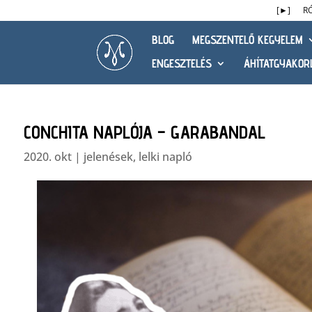
[►]
R
BLOG
MEGSZENTELŐ KEGYELEM
ENGESZTELÉS
ÁHÍTATGYAKOR
CONCHITA NAPLÓJA – GARABANDAL
2020. okt
|
jelenések
,
lelki napló