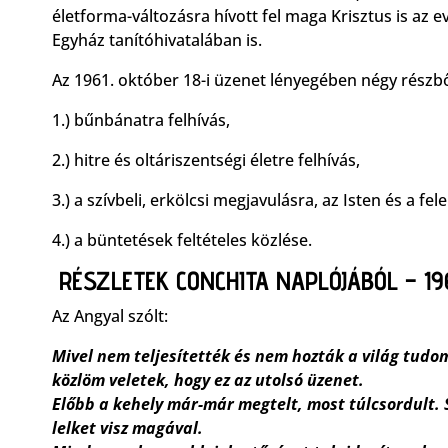
életforma-változásra hívott fel maga Krisztus is az e
Egyház tanítóhivatalában is.
Az 1961. október 18-i üzenet lényegében négy részből
1.) bűnbánatra felhívás,
2.) hitre és oltáriszentségi életre felhívás,
3.) a szívbeli, erkölcsi megjavulásra, az Isten és a fel
4.) a büntetések feltételes közlése.
RÉSZLETEK CONCHITA NAPLÓJÁBÓL – 196
Az Angyal szólt:
Mivel nem teljesítették és nem hozták a világ tudo
közlöm veletek, hogy ez az utolsó üzenet.
Előbb a kehely már-már megtelt, most túlcsordult. 
lelket visz magával.