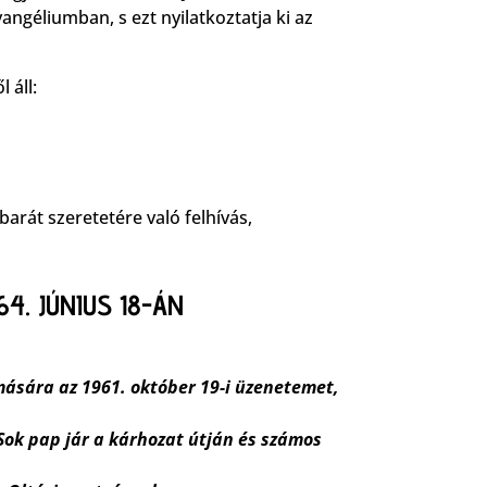
vangéliumban, s ezt nyilatkoztatja ki az
 áll:
ebarát szeretetére való felhívás,
4. JÚNIUS 18-ÁN
mására az 1961. október 19-i üzenetemet,
Sok pap jár a kárhozat útján és számos