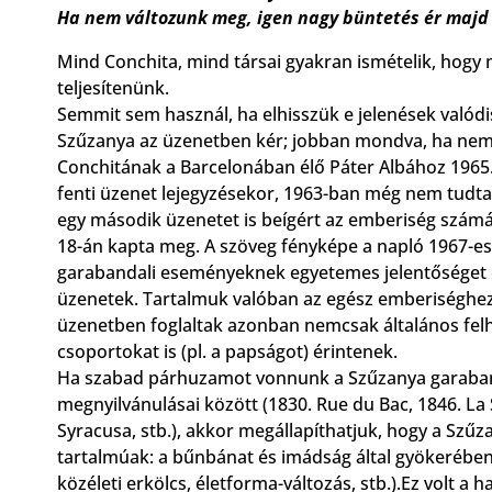
Ha nem változunk meg, igen nagy büntetés ér majd
Mind Conchita, mind társai gyakran ismételik, hogy 
teljesítenünk.
Semmit sem használ, ha elhisszük e jelenések valódis
Szűzanya az üzenetben kér; jobban mondva, ha nem 
Conchitának a Barcelonában élő Páter Albához 1965. 
fenti üzenet lejegyzésekor, 1963-ban még nem tudt
egy második üzenetet is beígért az emberiség számá
18-án kapta meg. A szöveg fényképe a napló 1967-es 
garabandali eseményeknek egyetemes jelentőséget é
üzenetek. Tartalmuk valóban az egész emberiséghez 
üzenetben foglaltak azonban nemcsak általános fel
csoportokat is (pl. a papságot) érintenek.
Ha szabad párhuzamot vonnunk a Szűzanya garaband
megnyilvánulásai között (1830. Rue du Bac, 1846. La 
Syracusa, stb.), akkor megállapíthatjuk, hogy a Szű
tartalmúak: a bűnbánat és imádság által gyökerében
közéleti erkölcs, életforma-változás, stb.).Ez volt a 