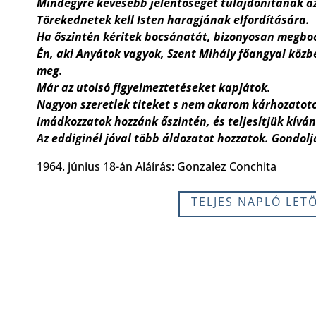
Mindegyre kevesebb jelentőséget tulajdonítanak az
Törekednetek kell Isten haragjának elfordítására.
Ha őszintén kéritek bocsánatát, bizonyosan megbo
Én, aki Anyátok vagyok, Szent Mihály főangyal közbe
meg.
Már az utolsó figyelmeztetéseket kapjátok.
Nagyon szeretlek titeket s nem akarom kárhozatot
Imádkozzatok hozzánk őszintén, és teljesítjük kívá
Az eddiginél jóval több áldozatot hozzatok. Gondol
1964. június 18-án Aláírás: Gonzalez Conchita
TELJES NAPLÓ LET