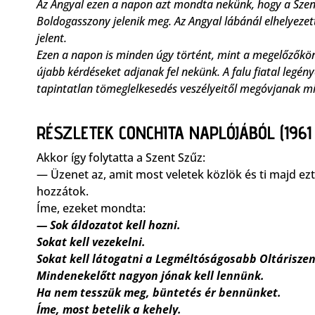
Az Angyal ezen a napon azt mondta nekünk, hogy a Sze
Boldogasszony jelenik meg. Az Angyal lábánál elhelyezet
jelent.
Ezen a napon is minden úgy történt, mint a megelőzőkön
újabb kérdéseket adjanak fel nekünk. A falu fiatal legén
tapintatlan tömeglelkesedés veszélyeitől megóvjanak min
RÉSZLETEK CONCHITA NAPLÓJÁBÓL (
1961
Akkor így folytatta a Szent Szűz:
— Üzenet az, amit most veletek közlök és ti majd ez
hozzátok.
Íme, ezeket mondta:
— Sok áldozatot kell hozni.
Sokat kell vezekelni.
Sokat kell látogatni a Legméltóságosabb Oltáriszen
Mindenekelőtt nagyon jónak kell lennünk.
Ha nem tesszük meg, büntetés ér bennünket.
Íme, most betelik a kehely.