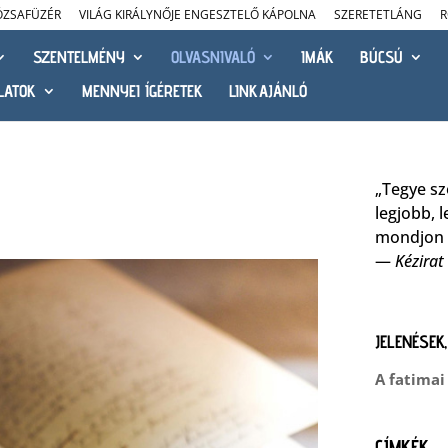
ÓZSAFÜZÉR
VILÁG KIRÁLYNŐJE ENGESZTELŐ KÁPOLNA
SZERETETLÁNG
R
SZENTELMÉNY
OLVASNIVALÓ
IMÁK
BÚCSÚ
LATOK
MENNYEI ÍGÉRETEK
LINKAJÁNLÓ
„Tegye sz
legjobb, 
mondjon s
—
Kézirat
JELENÉSEK
A fatimai
CÍMKÉK