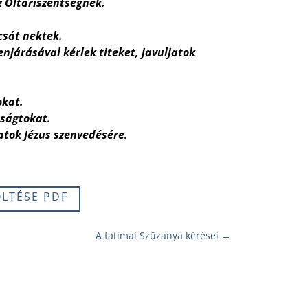
 Oltáriszentségnek.
csát nektek.
njárásával kérlek titeket, javuljatok
okat.
nságtokat.
jatok Jézus szenvedésére.
ÖLTÉSE PDF
A fatimai Szűzanya kérései
→