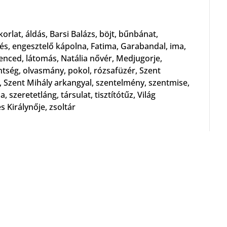
korlat
,
áldás
,
Barsi Balázs
,
böjt
,
bűnbánat
,
és
,
engesztelő kápolna
,
Fatima
,
Garabandal
,
ima
,
lenced
,
látomás
,
Natália nővér
,
Medjugorje
,
ntség
,
olvasmány
,
pokol
,
rózsafüzér
,
Szent
,
Szent Mihály arkangyal
,
szentelmény
,
szentmise
,
ia
,
szeretetláng
,
társulat
,
tisztítótűz
,
Világ
 Királynője
,
zsoltár