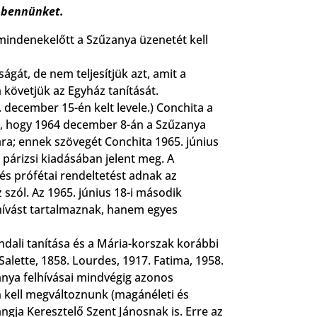
 bennünket.
mindenekelőtt a Szűzanya üzenetét kell
ágát, de nem teljesítjük azt, amit a
követjük az Egyház tanítását.
december 15-én kelt levele.) Conchita a
a, hogy 1964 december 8-án a Szűzanya
ra; ennek szövegét Conchita 1965. június
párizsi kiadásában jelent meg. A
s prófétai rendeltetést adnak az
szól. Az 1965. június 18-i második
hívást tartalmaznak, hanem egyes
ali tanítása és a Mária-korszak korábbi
Salette, 1858. Lourdes, 1917. Fatima, 1958.
zanya felhívásai mindvégig azonos
 kell megváltoznunk (magánéleti és
hangja Keresztelő Szent Jánosnak is. Erre az