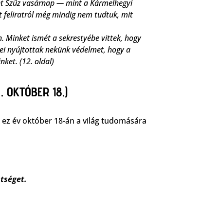
nt Szűz vasárnap — mint a Kármelhegyi
t feliratról még mindig nem tudtuk, mit
. Minket ismét a sekrestyébe vittek, hogy
yei nyújtottak nekünk védelmet, hogy a
ket. (12. oldal)
 . OKTÓBER 18.)
t ez év október 18-án a világ tudomására
tséget.