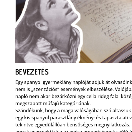
BEVEZETÉS
Egy spanyol gyermeklány naplóját adjuk át olvasóin
nem is „szenzációs” események elbeszélése. Valójába
napló nem akar bezárkózni egy cella rideg falai közé
megszabott műfajú kategóriának.
Szándékunk, hogy a maga valóságában szólaltassuk m
egy kis spanyol parasztlány élmény- és tapasztalati 
tekintve egyedülállóan bensőséges megnyilatkozás. 
annak gyermeki írója az egész emberiségnek szóló ég