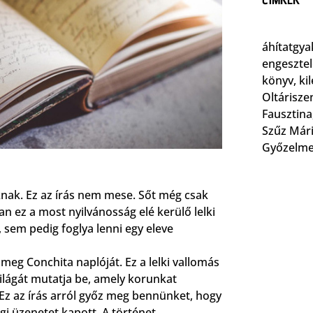
áhítatgya
engesztel
könyv
,
ki
Oltárisze
Fausztina
Szűz Már
Győzelmes
knak. Ez az írás nem mese. Sőt még csak
n ez a most nyilvánosság elé kerülő lelki
, sem pedig foglya lenni egy eleve
eg Conchita naplóját. Ez a lelki vallomás
világát mutatja be, amely korunkat
Ez az írás arról győz meg bennünket, hogy
i üzenetet kapott. A történet