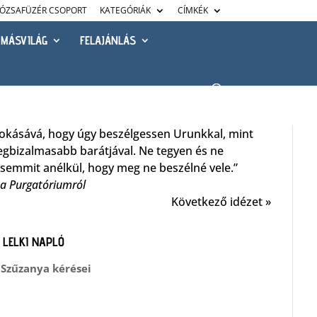
ÓZSAFÜZÉR CSOPORT
KATEGÓRIÁK
CÍMKÉK
MÁSVILÁG
FELAJÁNLÁS
okásává, hogy úgy beszélgessen Urunkkal, mint
legbizalmasabb barátjával. Ne tegyen és ne
emmit anélkül, hogy meg ne beszélné vele.”
 a Purgatóriumról
Következő idézet »
, LELKI NAPLÓ
 Szűzanya kérései