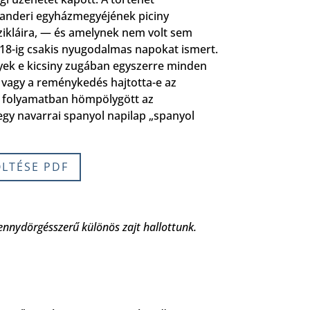
anderi egyházmegyéjének piciny
szikláira, — és amelynek nem volt sem
s 18-ig csakis nyugodalmas napokat ismert.
gyek e kicsiny zugában egyszerre minden
t vagy a reménykedés hajtotta-e az
an folyamatban hömpölygött az
egy navarrai spanyol napilap „spanyol
ÖLTÉSE PDF
ennydörgésszerű különös zajt hallottunk.