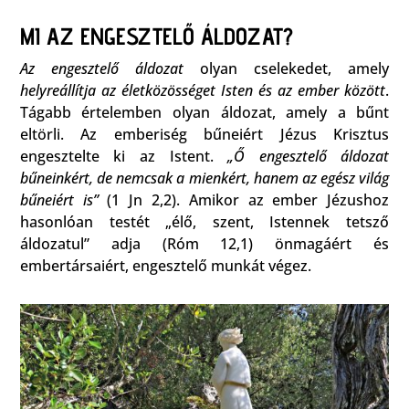
MI AZ ENGESZTELŐ ÁLDOZAT?
Az engesztelő áldozat
olyan cselekedet, amely
helyreállítja az életközösséget Isten és az ember között
.
Tágabb értelemben olyan áldozat, amely a bűnt
eltörli. Az emberiség bűneiért Jézus Krisztus
engesztelte ki az Istent.
„Ő engesztelő áldozat
bűneinkért, de nemcsak a mienkért, hanem az egész világ
bűneiért is”
(1 Jn 2,2). Amikor az ember Jézushoz
hasonlóan testét „élő, szent, Istennek tetsző
áldozatul” adja (Róm 12,1) önmagáért és
embertársaiért, engesztelő munkát végez.