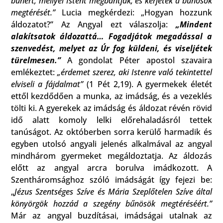
bűnért, mellyel Istent megbántják, és kérjétek a bűnösök
megtérését.”
Lucia megkérdezi: „Hogyan hozzunk
áldozatot?” Az Angyal ezt válaszolja:
„Mindent
alakítsatok áldozattá… Fogadjátok megadással a
szenvedést, melyet az Úr fog küldeni, és viseljétek
türelmesen.”
A gondolat Péter apostol szavaira
emlékeztet:
„érdemet szerez, aki Istenre való tekintettel
elviseli a fájdalmat”
(1 Pét 2,19). A gyermekek életét
ettől kezdődően a munka, az imádság, és a vezeklés
tölti ki. A gyerekek az imádság és áldozat révén rövid
idő alatt komoly lelki előrehaladásról tettek
tanúságot. Az októberben sorra kerülő harmadik és
egyben utolsó angyali jelenés alkalmával az angyal
mindhárom gyermeket megáldoztatja. Az áldozás
előtt az angyal arcra borulva imádkozott. A
Szentháromsághoz szóló imádságát így fejezi be:
„
Jézus Szentséges Szíve és Mária Szeplőtelen Szíve által
könyörgök hozzád a szegény bűnösök megtéréséért.”
Már az angyal buzdításai, imádságai utalnak az