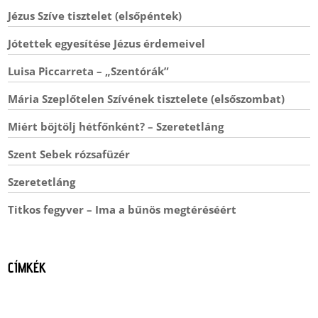
Jézus Szíve tisztelet (elsőpéntek)
Jótettek egyesítése Jézus érdemeivel
Luisa Piccarreta – „Szentórák”
Mária Szeplőtelen Szívének tisztelete (elsőszombat)
Miért böjtölj hétfőnként? – Szeretetláng
Szent Sebek rózsafüzér
Szeretetláng
Titkos fegyver – Ima a bűnös megtéréséért
CÍMKÉK