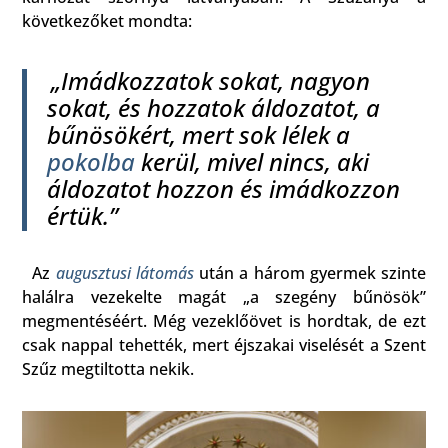
következőket mondta:
„Imádkozzatok sokat, nagyon
sokat, és hozzatok áldozatot, a
bűnösökért, mert sok lélek a
pokolba
kerül, mivel nincs, aki
áldozatot hozzon és imádkozzon
értük.”
Az
augusztusi látomás
után a három gyermek szinte
halálra vezekelte magát „a szegény bűnösök”
megmentéséért. Még vezeklőövet is hordtak, de ezt
csak nappal tehették, mert éjszakai viselését a Szent
Szűz megtiltotta nekik.