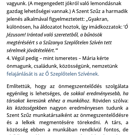
vagyunk. (A megengedett jókról való lemondásnak
gazdag lehetőségei vannak.) A Szent Szűz a harmadik
jelenés alkalmával figyelmeztetett: „Gyakran,
különösen, ha áldozatot hoztok, így imádkozzatok: ‘
Ó
Jézusom! Irántad való szeretetből, a bűnösök
megtéréséért s a Szűzanya Szeplőtelen Szívén tett
sérelmek jóvátételéért.”
‘
Végül pedig – mint ismeretes – Mária kérte
önmagunk, családunk, közösségünk, nemzetünk
felajánlását is az Ő Szeplőtelen Szívének.
Említettük, hogy az önmegszentelődés szolgálata
egyénileg is lehetséges, de
sokkal eredményesebb, ha
társakat keresünk ehhez a munkához
. Röviden szólva:
kis közösségekben
nagyon eredményesen tudunk a
Szent Szűz munkatársaiként az önmegszentelődésre
és a lelkek megmentésére törekedni. A társ, a
közösség ebben a munkában rendkívül fontos, de