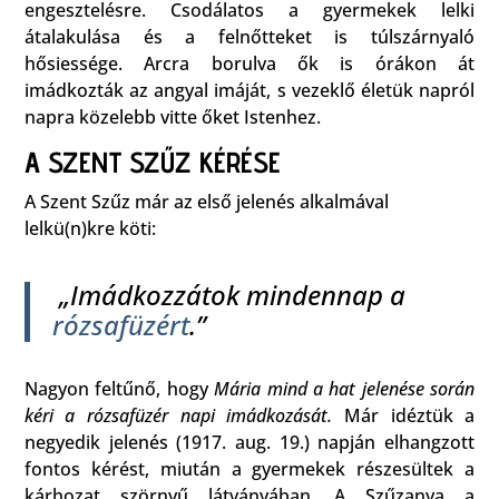
engesztelésre. Csodálatos a gyermekek lelki
átalakulása és a felnőtteket is túlszárnyaló
hősiessége. Arcra borulva ők is órákon át
imádkozták az angyal imáját, s vezeklő életük napról
napra közelebb vitte őket Istenhez.
A SZENT SZŰZ KÉRÉSE
A Szent Szűz már az első jelenés alkalmával
lelkü(n)kre köti:
„Imádkozzátok mindennap a
rózsafüzért
.”
Nagyon feltűnő, hogy
Mária mind a hat jelenése során
kéri a rózsafüzér napi imádkozását.
Már idéztük a
negyedik jelenés (1917. aug. 19.) napján elhangzott
fontos kérést, miután a gyermekek részesültek a
kárhozat szörnyű látványában. A Szűzanya a