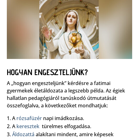
HOGYAN ENGESZTELJÜNK?
A „hogyan engeszteljünk” kérdésre a fatimai
gyermekek életáldozata a legszebb példa. Az égiek
hallatlan pedagógiáról tanúskodó útmutatását
összefoglalva, a következőket mondhatjuk:
A
rózsafüzér
napi imádkozása.
A
keresztek
türelmes elfogadása.
Áldozattá
alakítani mindent, amire képesek