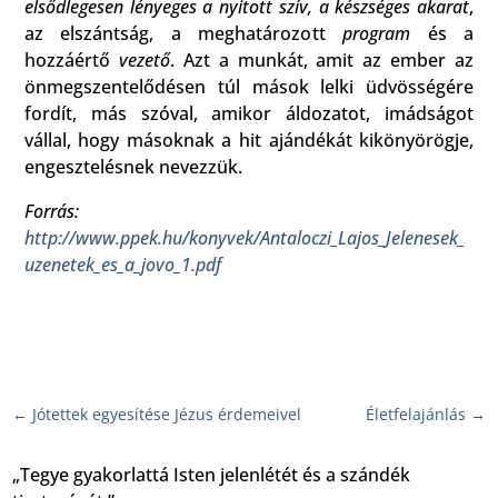
elsődlegesen lényeges a nyitott szív, a készséges akarat
,
az elszántság, a meghatározott
program
és a
hozzáértő
vezető
. Azt a munkát, amit az ember az
önmegszentelődésen túl mások lelki üdvösségére
fordít, más szóval, amikor áldozatot, imádságot
vállal, hogy másoknak a hit ajándékát kikönyörögje,
engesztelésnek nevezzük.
Forrás:
http://www.ppek.hu/konyvek/Antaloczi_Lajos_Jelenesek_
uzenetek_es_a_jovo_1.pdf
←
Jótettek egyesítése Jézus érdemeivel
Életfelajánlás
→
„Tegye gyakorlattá Isten jelenlétét és a szándék