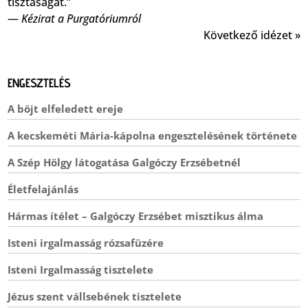
tisztaságát.”
—
Kézirat a Purgatóriumról
Következő idézet »
ENGESZTELÉS
A böjt elfeledett ereje
A kecskeméti Mária-kápolna engesztelésének története
A Szép Hölgy látogatása Galgóczy Erzsébetnél
Életfelajánlás
Hármas ítélet – Galgóczy Erzsébet misztikus álma
Isteni irgalmasság rózsafüzére
Isteni Irgalmasság tisztelete
Jézus szent vállsebének tisztelete