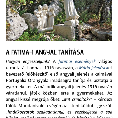
A FATIMA-I ANGYAL TANÍTÁSA
Hogyan engeszteljünk?
A
fatimai események
világos
útmutatást adnak. 1916 tavaszán, a
Mária-jelenések
et
bevezető (előkészítő) első angyali jelenés alkalmával
Portugália Őrangyala imádságra tanítja és biztatja a
gyermekeket. A második angyali jelenés 1916 nyarán
váratlanul, játék közben érte a gyermekeket. Az
angyal kissé megrója őket:
„Mit csináltok?”
– kérdezi
tőlük. Mondanivalója végén az isteni küldött így szól:
„Imádkozzatok szakadatlanul, és vezekeljetek a sok