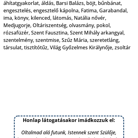
áhítatgyakorlat
,
áldás
,
Barsi Balázs
,
böjt
,
bűnbánat
,
engesztelés
,
engesztelő kápolna
,
Fatima
,
Garabandal
,
ima
,
könyv
,
kilenced
,
látomás
,
Natália nővér
,
Medjugorje
,
Oltáriszentség
,
olvasmány
,
pokol
,
rózsafüzér
,
Szent Fausztina
,
Szent Mihály arkangyal
,
szentelmény
,
szentmise
,
Szűz Mária
,
szeretetláng
,
társulat
,
tisztítótűz
,
Világ Győzelmes Királynője
,
zsoltár
Honlap látogatásakor imádkozzuk el:
Oltalmad alá futunk, Istennek szent Szülője,