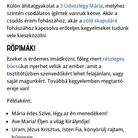
Külön áhítatgyakolat a
3 Üdvözlégy Mária
, melyhez
szintén csodálatos ígértek vannak kötve. Akár a
csodás érem fohászához, akár a
zöld skapuláré
fohászához kapcsolva erőteljes kegyelmeket tudunk
vele kieszközölni.
RÖPIMÁK!
Ezeket is érdemes imádkozni, főleg mert
részleges
búcsú
kat nyerhet velük az ember, amit a
tisztítótűzben szenvedőkért lehet felajánlani, vagy
saját magunkért. Továbbá kegyelemben megtartó
ereje van!
Példaként:
Mária édes Szíve, légy az én menedékem!
Ave Maria! Éljen a világ Királynője!
Uram, Jézus Krisztus, Isten Fia, könyörülj rajtam,
bűnösön.