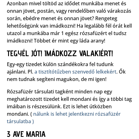
Azonban mivel töltöd az idődet munkába menet és
onnan jövet, postán, vagy rendelőben való várakozás
során, ebédre menet és onnan jövet? Rengeteg
lehetőségünk van imádkozni! Ha legalább fél órát kell
utazol a munkába már 1 egész rózsafüzért el tudsz
imádkozni! Többet ér mint egy láda arany!
TEGYÉL JÓT! IMÁDKOZZ VALAKIÉRT!
Egy-egy tizedet külön szándékokra fel tudunk
ajánlani. Pl.
a tisztítótűzben szenvedő lelkekért
. Ők
nem tudnak segíteni magukon, de mi igen!
Rózsafüzér társulati tagként minden nap egy
meghatározott tizedet kell mondani és így a többi tag
imáiban is részesülünk. Ezt is lehet útközben
mondani. (
nálunk is lehet jelentkezni rózsafüzér
társulatba )
3 AVE MARIA