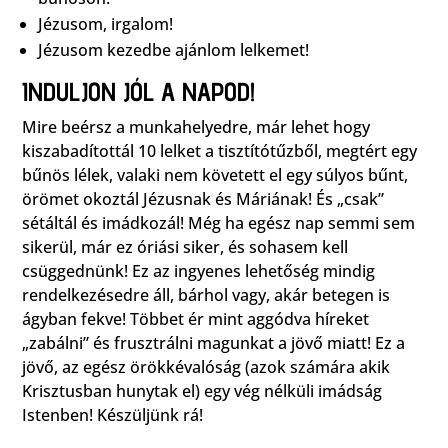
Jézusom, irgalom!
Jézusom kezedbe ajánlom lelkemet!
INDULJON JÓL A NAPOD!
Mire beérsz a munkahelyedre, már lehet hogy
kiszabadítottál 10 lelket a tisztítótűzből, megtért egy
bűnös lélek, valaki nem követett el egy súlyos bűnt,
örömet okoztál Jézusnak és Máriának! És „csak”
sétáltál és imádkozál! Még ha egész nap semmi sem
sikerül, már ez óriási siker, és sohasem kell
csüggednünk! Ez az ingyenes lehetőség mindig
rendelkezésedre áll, bárhol vagy, akár betegen is
ágyban fekve! Többet ér mint aggódva híreket
„zabálni” és frusztrálni magunkat a jövő miatt! Ez a
jövő, az egész örökkévalóság (azok számára akik
Krisztusban hunytak el) egy vég nélküli imádság
Istenben! Készüljünk rá!