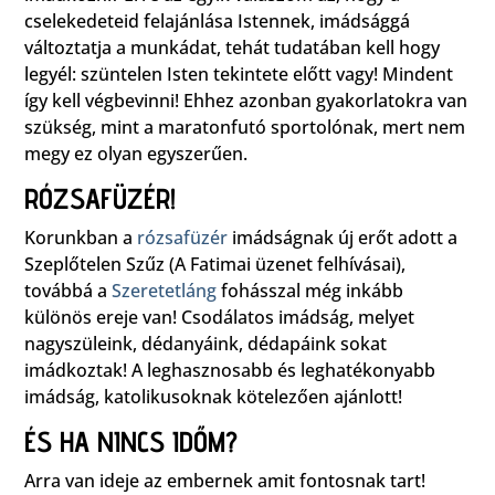
cselekedeteid felajánlása Istennek, imádsággá
változtatja a munkádat, tehát tudatában kell hogy
legyél: szüntelen Isten tekintete előtt vagy! Mindent
így kell végbevinni! Ehhez azonban gyakorlatokra van
szükség, mint a maratonfutó sportolónak, mert nem
megy ez olyan egyszerűen.
RÓZSAFÜZÉR!
Korunkban a
rózsafüzér
imádságnak új erőt adott a
Szeplőtelen Szűz (A Fatimai üzenet felhívásai),
továbbá a
Szeretetláng
fohásszal még inkább
különös ereje van! Csodálatos imádság, melyet
nagyszüleink, dédanyáink, dédapáink sokat
imádkoztak! A leghasznosabb és leghatékonyabb
imádság, katolikusoknak kötelezően ajánlott!
ÉS HA NINCS IDŐM?
Arra van ideje az embernek amit fontosnak tart!