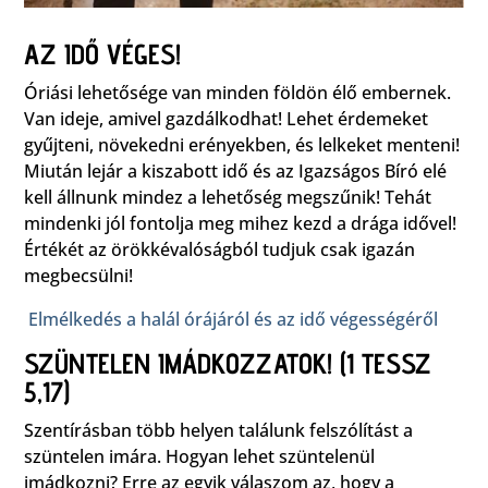
AZ IDŐ VÉGES!
Óriási lehetősége van minden földön élő embernek.
Van ideje, amivel gazdálkodhat! Lehet érdemeket
gyűjteni, növekedni erényekben, és lelkeket menteni!
Miután lejár a kiszabott idő és az Igazságos Bíró elé
kell állnunk mindez a lehetőség megszűnik! Tehát
mindenki jól fontolja meg mihez kezd a drága idővel!
Értékét az örökkévalóságból tudjuk csak igazán
megbecsülni!
Elmélkedés a halál órájáról és az idő végességéről
SZÜNTELEN IMÁDKOZZATOK! (1 TESSZ
5,17)
Szentírásban több helyen találunk felszólítást a
szüntelen imára. Hogyan lehet szüntelenül
imádkozni? Erre az egyik válaszom az, hogy a