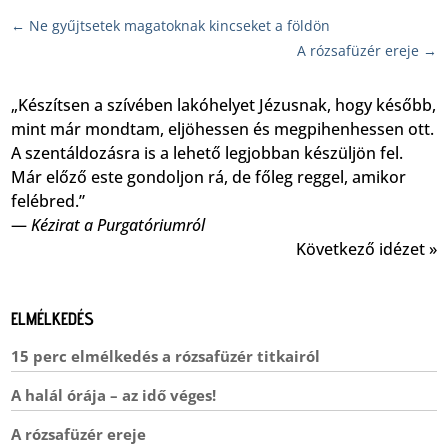
←
Ne gyűjtsetek magatoknak kincseket a földön
A rózsafüzér ereje
→
„Készítsen a szívében lakóhelyet Jézusnak, hogy később,
mint már mondtam, eljöhessen és megpihenhessen ott.
A szentáldozásra is a lehető legjobban készüljön fel.
Már előző este gondoljon rá, de főleg reggel, amikor
felébred.”
—
Kézirat a Purgatóriumról
Következő idézet »
ELMÉLKEDÉS
15 perc elmélkedés a rózsafüzér titkairól
A halál órája – az idő véges!
A rózsafüzér ereje