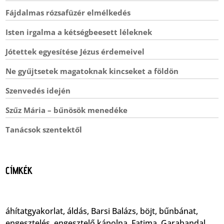
Fájdalmas rózsafüzér elmélkedés
Isten irgalma a kétségbeesett léleknek
Jótettek egyesítése Jézus érdemeivel
Ne gyűjtsetek magatoknak kincseket a földön
Szenvedés idején
Szűz Mária – bűnösök menedéke
Tanácsok szentektől
CÍMKÉK
áhítatgyakorlat
,
áldás
,
Barsi Balázs
,
böjt
,
bűnbánat
,
engesztelés
,
engesztelő kápolna
,
Fatima
,
Garabandal
,