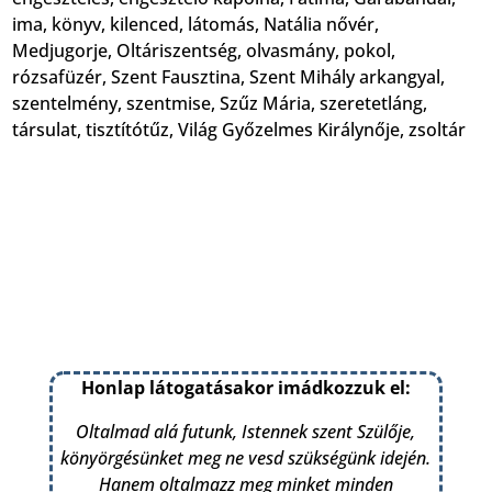
ima
,
könyv
,
kilenced
,
látomás
,
Natália nővér
,
Medjugorje
,
Oltáriszentség
,
olvasmány
,
pokol
,
rózsafüzér
,
Szent Fausztina
,
Szent Mihály arkangyal
,
szentelmény
,
szentmise
,
Szűz Mária
,
szeretetláng
,
társulat
,
tisztítótűz
,
Világ Győzelmes Királynője
,
zsoltár
Honlap látogatásakor imádkozzuk el:
Oltalmad alá futunk, Istennek szent Szülője,
könyörgésünket meg ne vesd szükségünk idején.
Hanem oltalmazz meg minket minden