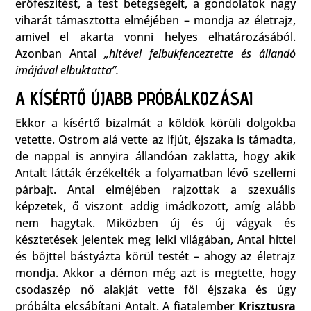
erőfeszítést, a test betegségeit, a gondolatok nagy
viharát támasztotta elméjében – mondja az életrajz,
amivel el akarta vonni helyes elhatározásából.
Azonban Antal
„hitével felbukfenceztette és állandó
imájával elbuktatta”.
A KÍSÉRTŐ ÚJABB PRÓBÁLKOZÁSAI
Ekkor a kísértő bizalmát a köldök körüli dolgokba
vetette. Ostrom alá vette az ifjút, éjszaka is támadta,
de nappal is annyira állandóan zaklatta, hogy akik
Antalt látták érzékelték a folyamatban lévő szellemi
párbajt. Antal elméjében rajzottak a szexuális
képzetek, ő viszont addig imádkozott, amíg alább
nem hagytak. Miközben új és új vágyak és
késztetések jelentek meg lelki világában, Antal hittel
és böjttel bástyázta körül testét – ahogy az életrajz
mondja. Akkor a démon még azt is megtette, hogy
csodaszép nő alakját vette föl éjszaka és úgy
próbálta elcsábítani Antalt. A fiatalember
Krisztusra