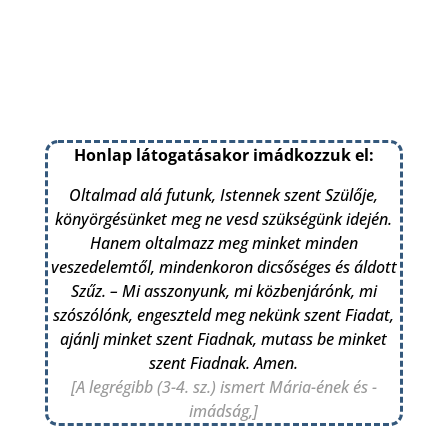
Honlap látogatásakor imádkozzuk el:
Oltalmad alá futunk, Istennek szent Szülője,
könyörgésünket meg ne vesd szükségünk idején.
Hanem oltalmazz meg minket minden
veszedelemtől, mindenkoron dicsőséges és áldott
Szűz. – Mi asszonyunk, mi közbenjárónk, mi
szószólónk, engeszteld meg nekünk szent Fiadat,
ajánlj minket szent Fiadnak, mutass be minket
szent Fiadnak. Amen.
[A legrégibb (3-4. sz.) ismert Mária-ének és -
imádság,]