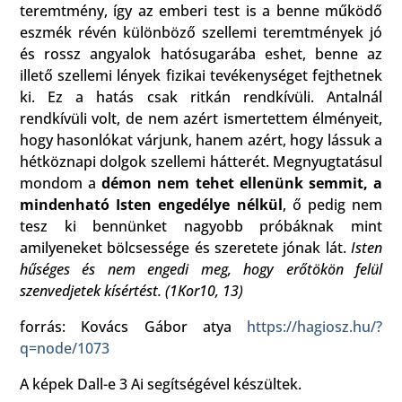
teremtmény, így az emberi test is a benne működő
eszmék révén különböző szellemi teremtmények jó
és rossz angyalok hatósugarába eshet, benne az
illető szellemi lények fizikai tevékenységet fejthetnek
ki. Ez a hatás csak ritkán rendkívüli. Antalnál
rendkívüli volt, de nem azért ismertettem élményeit,
hogy hasonlókat várjunk, hanem azért, hogy lássuk a
hétköznapi dolgok szellemi hátterét. Megnyugtatásul
mondom a
démon nem tehet ellenünk semmit, a
mindenható Isten engedélye nélkül
, ő pedig nem
tesz ki bennünket nagyobb próbáknak mint
amilyeneket bölcsessége és szeretete jónak lát.
Isten
hűséges és nem engedi meg, hogy erőtökön felül
szenvedjetek kísértést. (1Kor10, 13)
forrás: Kovács Gábor atya
https://hagiosz.hu/?
q=node/1073
A képek Dall-e 3 Ai segítségével készültek.