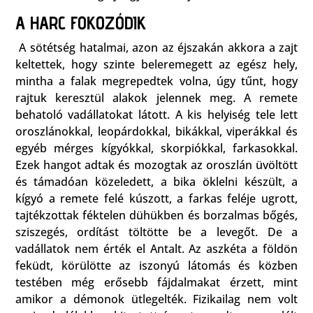
A HARC FOKOZÓDIK
A sötétség hatalmai, azon az éjszakán akkora a zajt
keltettek, hogy szinte beleremegett az egész hely,
mintha a falak megrepedtek volna, úgy tűnt, hogy
rajtuk keresztül alakok jelennek meg. A remete
behatoló vadállatokat látott. A kis helyiség tele lett
oroszlánokkal, leopárdokkal, bikákkal, viperákkal és
egyéb mérges kígyókkal, skorpiókkal, farkasokkal.
Ezek hangot adtak és mozogtak az oroszlán üvöltött
és támadóan közeledett, a bika öklelni készült, a
kígyó a remete felé kúszott, a farkas feléje ugrott,
tajtékzottak féktelen dühükben és borzalmas bőgés,
sziszegés, ordítást töltötte be a levegőt. De a
vadállatok nem érték el Antalt. Az aszkéta a földön
feküdt, körülötte az iszonyú látomás és közben
testében még erősebb fájdalmakat érzett, mint
amikor a démonok ütlegelték. Fizikailag nem volt