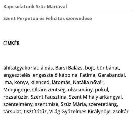
Kapcsolatunk Szűz Máriával
Szent Perpetua és Felicitas szenvedése
CÍMKÉK
áhítatgyakorlat
,
áldás
,
Barsi Balázs
,
böjt
,
bűnbánat
,
engesztelés
,
engesztelő kápolna
,
Fatima
,
Garabandal
,
ima
,
könyv
,
kilenced
,
látomás
,
Natália nővér
,
Medjugorje
,
Oltáriszentség
,
olvasmány
,
pokol
,
rózsafüzér
,
Szent Fausztina
,
Szent Mihály arkangyal
,
szentelmény
,
szentmise
,
Szűz Mária
,
szeretetláng
,
társulat
,
tisztítótűz
,
Világ Győzelmes Királynője
,
zsoltár