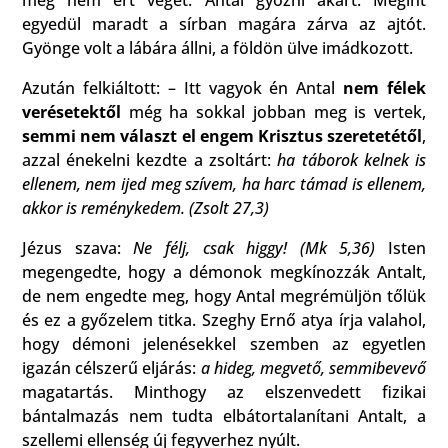
még nem ért véget. Antal győzni akart. Megint
egyedül maradt a sírban magára zárva az ajtót.
Gyönge volt a lábára állni, a földön ülve imádkozott.
Azután felkiáltott: – Itt vagyok én Antal
nem félek
verésetektől
még ha sokkal jobban meg is vertek,
semmi nem választ el engem Krisztus szeretetétől
,
azzal énekelni kezdte a zsoltárt:
ha táborok kelnek is
ellenem, nem ijed meg szívem, ha harc támad is ellenem,
akkor is reménykedem. (Zsolt 27,3)
Jézus szava:
Ne félj, csak higgy! (Mk 5,36)
Isten
megengedte, hogy a démonok megkínozzák Antalt,
de nem engedte meg, hogy Antal megrémüljön tőlük
és ez a győzelem titka. Szeghy Ernő atya írja valahol,
hogy démoni jelenésekkel szemben az egyetlen
igazán célszerű eljárás:
a hideg, megvető, semmibevevő
magatartás. Minthogy az elszenvedett fizikai
bántalmazás nem tudta elbátortalanítani Antalt, a
szellemi ellenség új fegyverhez nyúlt.