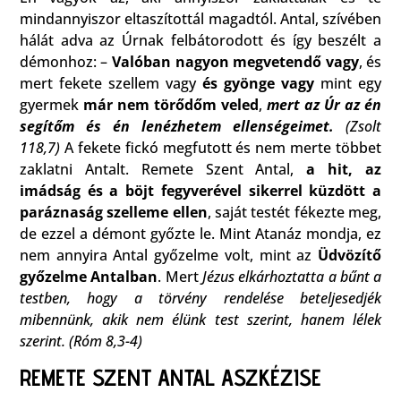
mindannyiszor eltaszítottál magadtól. Antal, szívében
hálát adva az Úrnak felbátorodott és így beszélt a
démonhoz: –
Valóban nagyon megvetendő vagy
, és
mert fekete szellem vagy
és gyönge vagy
mint egy
gyermek
már nem törődőm veled
,
mert az Úr az én
segítőm
és én lenézhetem ellenségeimet.
(Zsolt
118,7)
A fekete fickó megfutott és nem merte többet
zaklatni Antalt. Remete Szent Antal,
a hit, az
imádság és a böjt fegyverével sikerrel küzdött a
paráznaság szelleme ellen
, saját testét fékezte meg,
de ezzel a démont győzte le. Mint Atanáz mondja, ez
nem annyira Antal győzelme volt, mint az
Üdvözítő
győzelme Antalban
. Mert
Jézus elkárhoztatta a bűnt a
testben, hogy a törvény rendelése beteljesedjék
mibennünk, akik nem élünk test szerint, hanem lélek
szerint. (Róm 8,3-4)
REMETE SZENT ANTAL ASZKÉZISE