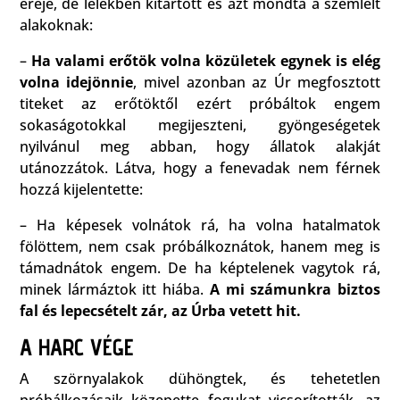
ereje, de lélekben kitartott és azt mondta a szemlélt
alakoknak:
–
Ha valami erőtök volna közületek egynek is elég
volna idejönnie
, mivel azonban az Úr megfosztott
titeket az erőtöktől ezért próbáltok engem
sokaságotokkal megijeszteni, gyöngeségetek
nyilvánul meg abban, hogy állatok alakját
utánozzátok. Látva, hogy a fenevadak nem férnek
hozzá kijelentette:
– Ha képesek volnátok rá, ha volna hatalmatok
fölöttem, nem csak próbálkoznátok, hanem meg is
támadnátok engem. De ha képtelenek vagytok rá,
minek lármáztok itt hiába.
A mi számunkra biztos
fal és lepecsételt zár, az Úrba vetett hit.
A HARC VÉGE
A szörnyalakok dühöngtek, és tehetetlen