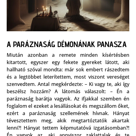
A PARÁZNASÁG DÉMONÁNAK PANASZA
Miután azonban a remete minden kísértésben
kitartott, egyszer egy fekete gyereket látott, aki
hallható szóval mondta: már sok embert rászedtem
és a legtöbbet leterítettem, most viszont vereséget
szenvedtem. Antal megkérdezte: – Ki vagy te, aki így
beszélsz hozzám? A látomás válaszolt: – Én a
paráznaság barátja vagyok. Az ifjakkal szemben én
foglalom el ezeket a lesállásokat és megszállom őket,
ezért a paráznaság szellemének hívnak. Hányat
tévesztettem meg, akik megtartóztatók akartak
lenni?! Hányat tettem képmutatóvá izgatásomban?!
Én vagyok az, aki annyiszor zaklattalak és te