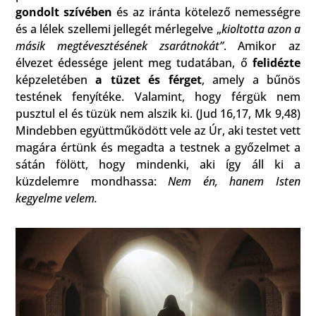
gondolt szívében
és az iránta kötelező nemességre
és a lélek szellemi jellegét mérlegelve „
kioltotta azon a
másik megtévesztésének zsarátnokát”
. Amikor az
élvezet édessége jelent meg tudatában, ő
felidézte
képzeletében
a tüzet és férget
, amely a bűnös
testének fenyítéke. Valamint, hogy férgük nem
pusztul el és tüzük nem alszik ki. (Jud 16,17, Mk 9,48)
Mindebben együttműködött vele az Úr, aki testet vett
magára értünk és megadta a testnek a győzelmet a
sátán fölött, hogy mindenki, aki így áll ki a
küzdelemre mondhassa:
Nem én, hanem Isten
kegyelme velem.