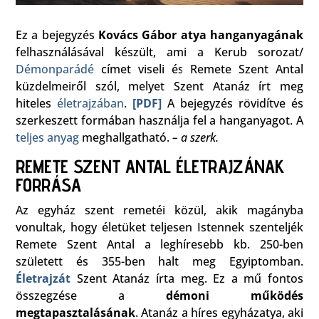
Ez a bejegyzés
Kovács Gábor atya hanganyagának
felhasználásával készült, ami a Kerub sorozat/
Démonparádé
címet viseli és Remete Szent Antal
küzdelmeiről szól, melyet Szent Atanáz írt meg
hiteles
életrajzában
.
[PDF]
A bejegyzés rövidítve és
szerkeszett formában használja fel a hanganyagot. A
teljes anyag
meghallgatható.
– a szerk.
REMETE SZENT ANTAL ÉLETRAJZÁNAK
FORRÁSA
Az egyház szent remetéi közül, akik magányba
vonultak, hogy életüket teljesen Istennek szenteljék
Remete Szent Antal a leghíresebb kb. 250-ben
született és 355-ben halt meg Egyiptomban.
Életrajzát
Szent Atanáz írta meg. Ez a mű fontos
összegzése a
démoni működés
megtapasztalásának
. Atanáz a híres egyházatya, aki