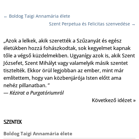
←
Boldog Taigi Annamária élete
Szent Perpetua és Felicitas szenvedése
→
„Azok a lelkek, akik szerették a Szűzanyát és egész
életükben hozzá fohászkodtak, sok kegyelmet kapnak
tőle a végső küzdelmekben. Ugyanígy azok is, akik Szent
Józsefet, Szent Mihályt vagy valamelyik másik szentet
tisztelték. Ekkor örül legjobban az ember, mint már
említettem, hogy van közbenjárója Isten előtt ama
nehéz pillanatban. ”
—
Kézirat a Purgatóriumról
Következő idézet »
SZENTEK
Boldog Taigi Annamária élete