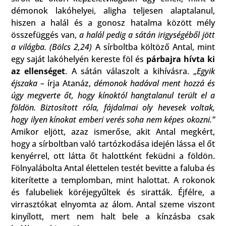
démonok lakóhelyei, aligha teljesen alaptalanul,
hiszen a halál és a gonosz hatalma között mély
összefüggés van,
a halál pedig a sátán irigységéből jött
a világba. (Bölcs 2,24)
A sírboltba költöző Antal, mint
egy saját lakóhelyén kereste föl és
párbajra hívta ki
az ellenséget
. A sátán válaszolt a kihívásra. „
Egyik
éjszaka
– írja Atanáz,
démonok hadával ment hozzá és
úgy megverte őt, hogy kínoktól hangtalanul terült el a
földön. Biztosított róla, fájdalmai oly hevesek voltak,
hogy ilyen kínokat emberi verés soha nem képes okozni.”
Amikor eljött, azaz ismerőse, akit Antal megkért,
hogy a sírboltban való tartózkodása idején lássa el őt
kenyérrel, ott látta őt halottként feküdni a földön.
Fölnyalábolta Antal élettelen testét bevitte a faluba és
kiterítette a templomban, mint halottat. A rokonok
és falubeliek köréjegyűltek és siratták. Éjfélre, a
virrasztókat elnyomta az álom. Antal szeme viszont
kinyílott, mert nem halt bele a kínzásba csak