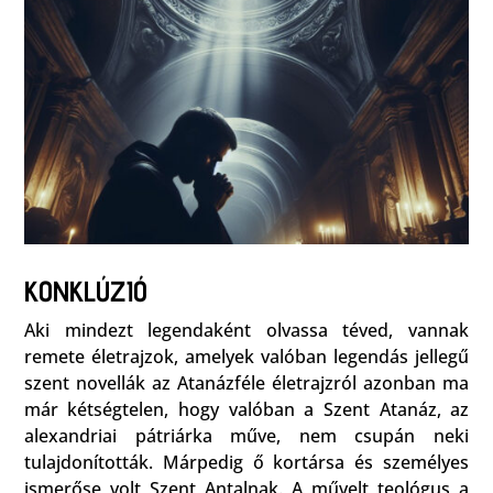
KONKLÚZIÓ
Aki mindezt legendaként olvassa téved, vannak
remete életrajzok, amelyek valóban legendás jellegű
szent novellák az Atanázféle életrajzról azonban ma
már kétségtelen, hogy valóban a Szent Atanáz, az
alexandriai pátriárka műve, nem csupán neki
tulajdonították. Márpedig ő kortársa és személyes
ismerőse volt Szent Antalnak. A művelt teológus a