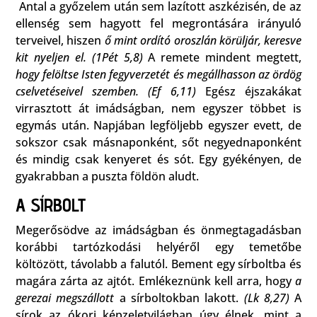
Antal a győzelem után sem lazított aszkézisén, de az
ellenség sem hagyott fel megrontására irányuló
terveivel, hiszen
ő mint ordító oroszlán körüljár, keresve
kit nyeljen el. (1Pét 5,8)
A remete mindent megtett,
hogy felöltse Isten fegyverzetét és megállhasson az ördög
cselvetéseivel szemben. (Ef 6,11)
Egész éjszakákat
virrasztott át imádságban, nem egyszer többet is
egymás után. Napjában legföljebb egyszer evett, de
sokszor csak másnaponként, sőt negyednaponként
és mindig csak kenyeret és sót. Egy gyékényen, de
gyakrabban a puszta földön aludt.
A SÍRBOLT
Megerősödve az imádságban és önmegtagadásban
korábbi tartózkodási helyéről egy temetőbe
költözött, távolabb a falutól. Bement egy sírboltba és
magára zárta az ajtót. Emlékeznünk kell arra, hogy
a
gerezai megszállott
a sírboltokban lakott.
(Lk 8,27)
A
sírok az ókori képzeletvilágban úgy élnek, mint a