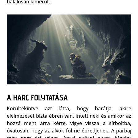
halálosan kimerült.
A HARC FOLYTATÁSA
Körültekintve azt látta, hogy barátja, akire
élelmezését bízta ébren van. Intett neki és amikor az
hozzá ment arra kérte, vigye vissza a sírboltba,
óvatosan, hogy az alvók föl ne ébredjenek. A párbaj