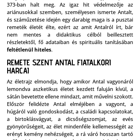
373-ban halt meg. Az igaz hit védelmezője az
ariánusokkal szemben, személyesen ismerte Antalt,
és száműzetése idején egy darabig maga is a pusztai
remeték életét élte, ezért az amit Antalról írt, bár
nem mentes a didaktikus célból beillesztett
részletektől, fő adataiban és spirituális tanításában
feltétlenül hiteles
.
REMETE SZENT ANTAL FIATALKORI
HARCAI
Az életrajz elmondja, hogy amikor Antal vagyonáról
lemondva aszketikus életet kezdett faluján kívül, a
sátán bevetette ellene mindazt, amit művelni szokott.
Először felidézte Antal elméjében a vagyont, a
húgáról való gondoskodást, a családi kapcsolatokat,
a birtoklásvágyat, a dicsőségszomjat, az evés
gyönyörűségeit, az élet mindenféle kellemességét az
erényt kemény nehézségeit, a rá váró hosszan tartó