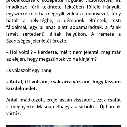
próbálkozásaik közepette fogukat vicsorították, az
imádkozó férfi tekintete fektében fölfelé irányult,
egyszerre mintha megnyílt volna a mennyezet, fény
hatolt a helyiségbe, a démonok eltűntek, testi
fájdalmai, egy pillanat alatt abbamaradtak, a falak
ismét sértetlenül álltak helyükön. A remete a
Szentséges jelenlétét érezte.
– Hol voltál? – kérdezte, miért nem jelentél meg már
az elején, hogy megszűntek volna kínjaim?
És válaszolt egy hang:
–
Antal, itt voltam, csak arra vártam, hogy lássam
küzdelmedet.
Antal, imádkozott, ereje lassan visszatért, ezt a csatát
is megnyerte. Másnap elhagyta a sírboltot. Új harcok
várták.