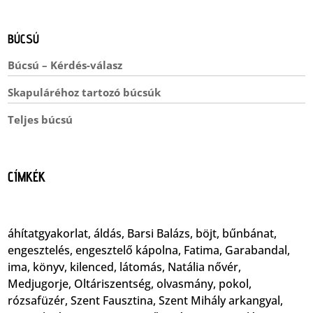
BÚCSÚ
Búcsú – Kérdés-válasz
Skapuláréhoz tartozó búcsúk
Teljes búcsú
CÍMKÉK
áhítatgyakorlat
,
áldás
,
Barsi Balázs
,
böjt
,
bűnbánat
,
engesztelés
,
engesztelő kápolna
,
Fatima
,
Garabandal
,
ima
,
könyv
,
kilenced
,
látomás
,
Natália nővér
,
Medjugorje
,
Oltáriszentség
,
olvasmány
,
pokol
,
rózsafüzér
,
Szent Fausztina
,
Szent Mihály arkangyal
,