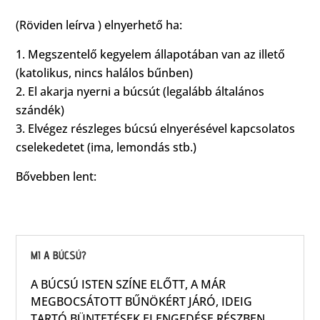
(Röviden leírva ) elnyerhető ha:
Megszentelő kegyelem állapotában van az illető
(katolikus, nincs halálos bűnben)
El akarja nyerni a búcsút (legalább általános
szándék)
Elvégez részleges búcsú elnyerésével kapcsolatos
cselekedetet (ima, lemondás stb.)
Bővebben lent:
MI A BÚCSÚ?
A BÚCSÚ ISTEN SZÍNE ELŐTT, A MÁR
MEGBOCSÁTOTT BŰNÖKÉRT JÁRÓ, IDEIG
TARTÓ BÜNTETÉSEK ELENGEDÉSE RÉSZBEN