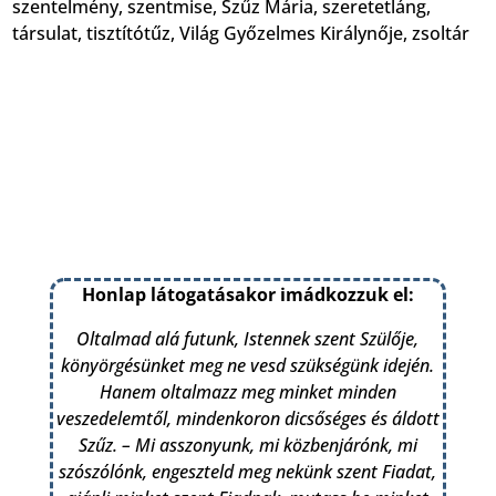
szentelmény
,
szentmise
,
Szűz Mária
,
szeretetláng
,
társulat
,
tisztítótűz
,
Világ Győzelmes Királynője
,
zsoltár
Honlap látogatásakor imádkozzuk el:
Oltalmad alá futunk, Istennek szent Szülője,
könyörgésünket meg ne vesd szükségünk idején.
Hanem oltalmazz meg minket minden
veszedelemtől, mindenkoron dicsőséges és áldott
Szűz. – Mi asszonyunk, mi közbenjárónk, mi
szószólónk, engeszteld meg nekünk szent Fiadat,