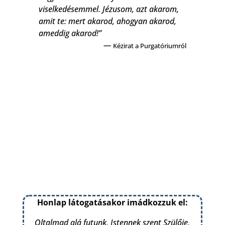
viselkedésemmel. Jézusom, azt akarom,
amit te: mert akarod, ahogyan akarod,
ameddig akarod!”
—
Kézirat a Purgatóriumról
Honlap látogatásakor imádkozzuk el:
Oltalmad alá futunk, Istennek szent Szülője,