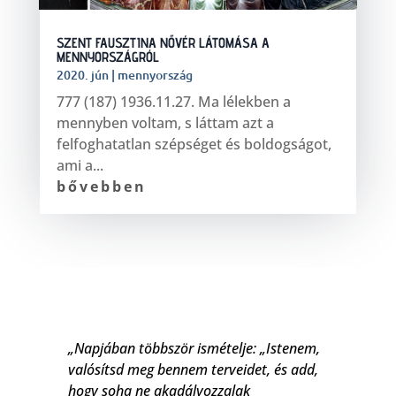
SZENT FAUSZTINA NŐVÉR LÁTOMÁSA A
MENNYORSZÁGRÓL
2020. jún
|
mennyország
777 (187) 1936.11.27. Ma lélekben a
mennyben voltam, s láttam azt a
felfoghatatlan szépséget és boldogságot,
ami a...
bővebben
„Napjában többször ismételje: „Istenem,
valósítsd meg bennem terveidet, és add,
hogy soha ne akadályozzalak