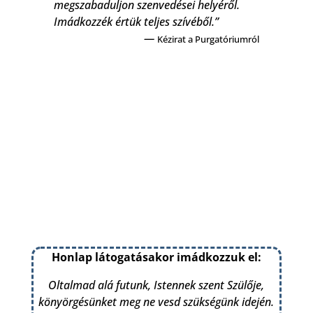
megszabaduljon szenvedései helyéről.
Imádkozzék értük teljes szívéből.”
—
Kézirat a Purgatóriumról
Honlap látogatásakor imádkozzuk el:
Oltalmad alá futunk, Istennek szent Szülője,
könyörgésünket meg ne vesd szükségünk idején.