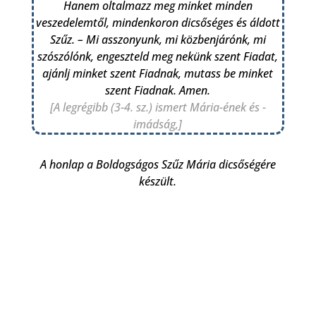
Hanem oltalmazz meg minket minden
veszedelemtől, mindenkoron dicsőséges és áldott
Szűz. – Mi asszonyunk, mi közbenjárónk, mi
szószólónk, engeszteld meg nekünk szent Fiadat,
ajánlj minket szent Fiadnak, mutass be minket
szent Fiadnak. Amen.
[A legrégibb (3-4. sz.) ismert Mária-ének és -
imádság,]
A honlap a Boldogságos Szűz Mária dicsőségére
készült.