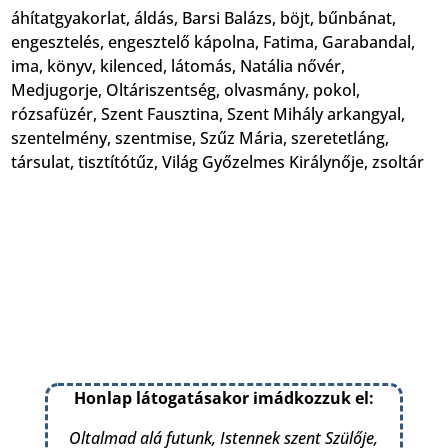
áhítatgyakorlat
,
áldás
,
Barsi Balázs
,
böjt
,
bűnbánat
,
engesztelés
,
engesztelő kápolna
,
Fatima
,
Garabandal
,
ima
,
könyv
,
kilenced
,
látomás
,
Natália nővér
,
Medjugorje
,
Oltáriszentség
,
olvasmány
,
pokol
,
rózsafüzér
,
Szent Fausztina
,
Szent Mihály arkangyal
,
szentelmény
,
szentmise
,
Szűz Mária
,
szeretetláng
,
társulat
,
tisztítótűz
,
Világ Győzelmes Királynője
,
zsoltár
Honlap látogatásakor imádkozzuk el:
Oltalmad alá futunk, Istennek szent Szülője,