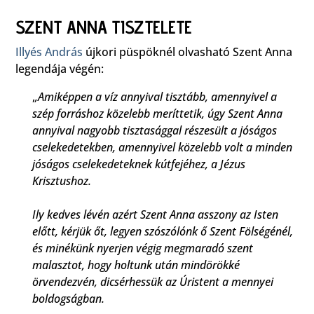
SZENT ANNA TISZTELETE
Illyés András
újkori püspöknél olvasható Szent Anna
legendája végén:
,
,Amiképpen a víz annyival tisztább, amennyivel a
szép forráshoz közelebb meríttetik, úgy Szent Anna
annyival nagyobb tisztasággal részesült a jóságos
cselekedetekben, amennyivel közelebb volt a minden
jóságos cselekedeteknek kútfejéhez, a Jézus
Krisztushoz.
Ily kedves lévén azért Szent Anna asszony az Isten
előtt, kérjük őt, legyen szószólónk ő Szent Fölségénél,
és minékünk nyerjen végig megmaradó szent
malasztot, hogy holtunk után mindörökké
örvendezvén, dicsérhessük az Úristent a mennyei
boldogságban.