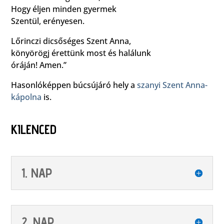
Hogy éljen minden gyermek
Szentül, erényesen.
Lőrinczi dicsőséges Szent Anna,
könyörögj érettünk most és halálunk
óráján! Amen.”
Hasonlóképpen búcsújáró hely a
szanyi
Szent Anna-
kápolna
is.
KILENCED
1. NAP
2. NAP