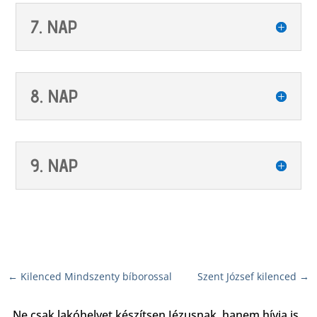
7. NAP
8. NAP
9. NAP
←
Kilenced Mindszenty bíborossal
Szent József kilenced
→
„Ne csak lakóhelyet készítsen Jézusnak, hanem hívja is