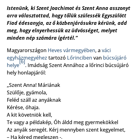
Istenünk, ki Szent Joachimot és Szent Anna asszonyt
arra választottad, hogy tőlük szülessék Egyszülött
Fiad édesanyja, az ő közbenjárásukra kérünk, add
meg, hogy elnyerhessük az üdvösséget, melyet
minden nép számára ígértél.”
Magyarországon
Heves vármegyében
, a
váci
egyházmegyéhez
tartozó
Lőrinciben
van
búcsújáró
[
6
]
helye
. Imádság Szent Annához a lőrinci búcsújáró
hely honlapjáról:
„Szent Anna! Máriának
Szülője, gyámola,
Feléd száll az anyáknak
Kérése, óhaja.
A kit követniök kell,
Te vagy a példakép, Óh áldd meg gyermekökkel
Az anyák seregét. Kérj mennyben szent kegyelmet,
– Ha kéred megleszen -,